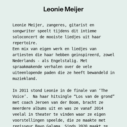
Leonie Meijer
Leonie Meijer, zangeres, gitarist en 
songwriter speelt tijdens dit intieme 
soloconcert de mooiste liedjes uit haar 
repertoire. 
Een mix van eigen werk en liedjes van 
artiesten die haar hebben geïnspireerd, zowel 
Nederlands - als Engelstalig. Met 
spraakmakende verhalen over de vele 
uiteenlopende paden die ze heeft bewandeld in 
muziekland.
In 2011 stond Leonie in de finale van ‘The 
Voice’.  Na haar hitsingle “Los van de grond” 
met coach Jeroen van der Boom, bracht ze 
meerdere albums uit en was ze vanaf 2014 
veelal in theater te vinden waar ze eigen 
voorstellingen speelde, die ze maakte met 
regisseur Bavo Galama. Sinds 2020 maakt ze 