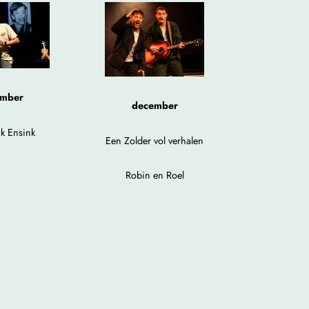
mber
december
k Ensink
Een Zolder vol verhalen
Robin en Roel