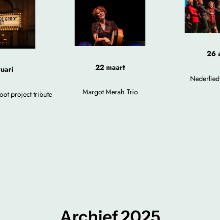
26 a
22 maart
uari
Nederlied
Margot Merah Trio
t project tribute
Archief 2025