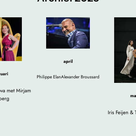
april
uari
Philippe ElanAlexander Broussard
ova met Mirjam
ma
berg
Iris Feijen &